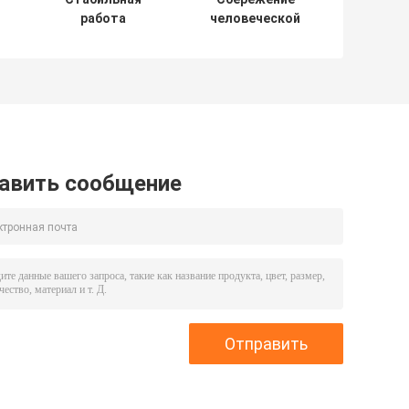
работа
человеческой
т
подземная
энергии Угольное
угольная
оборудование
буровая машина
для добычи угля
высокая
с
прочность
электромотором,
защищенным от
взрывов
авить сообщение