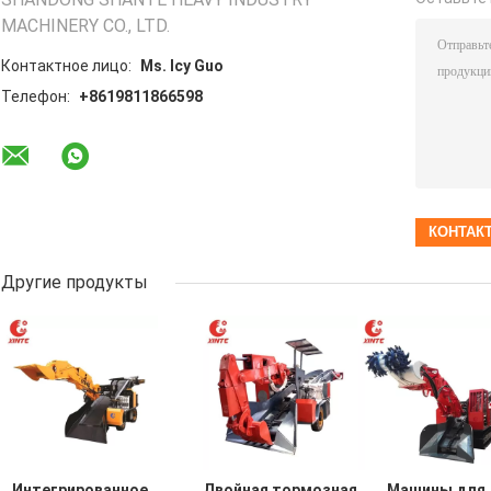
MACHINERY CO., LTD.
Контактное лицо:
Ms. Icy Guo
Телефон:
+8619811866598
Другие продукты
Интегрированное
Двойная тормозная
Машины для