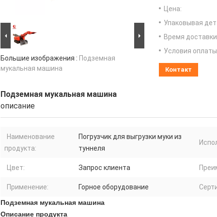
Цена:
Упаковывая дет
Время доставки
Условия оплаты
Большие изображения :
Подземная
мукальная машина
Контакт
Подземная мукальная машина
описание
Наименование
Погрузчик для выгрузки муки из
Испо
продукта:
туннеля
Цвет:
Запрос клиента
Преи
Применение:
Горное оборудование
Серт
Подземная мукальная машина
Описание продукта