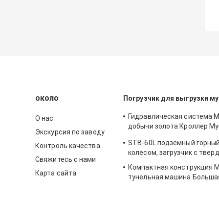
около
Погрузчик для выгрузки му
Гидравлическая система 
О нас
добычи золота Кроллер Му
Экскурсия по заводу
загрузчик износостойкий
STB-60L подземный горный
Контроль качества
колесом, загрузчик с твер
Свяжитесь с нами
Компактная конструкция 
Карта сайта
тунельная машина Больша
двигательная мощность