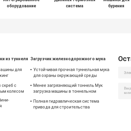
оборудование
система
бурения
для
Многофункциональная
угольных шах
строительства
шахтная погрузчица,
туннелей с
используемая как
компактной
бульдозер
структурой
Ост
ки из туннеля
Загрузчик железнодорожного мука
Машины для
Устойчивая прочная туннельная мука
кинг
для охраны окружающей среды
железных дорог
 скреб с
Менее загрязняющий тоннель Мук
дым колесом
загрузка машины в тоннельном
строительстве
Мини-
Полная гидравлическая система
я
привода для строительства
железнодорожных станций