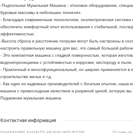
-Подпольная Мукальная Машина - это
новое оборудование, специа
буровые массивы в небольших тоннелях.
- Благодаря современным технологиям, он
электрическая система 
обеспечить комфортный опыт использования с стабильной, послед
эффективностью.
-
Высота сброса и расстояние погрузки могут быть настроены в с
настроить правильную машину для вас, что самый большой рабочи
- Это компактная машина с гладкой поверхностью, которая изготов
водонепроницаема с устойчивостью к коррозии, кислороду и пыли,
- Практичный и многофункциональный, он широко применяется в п
строительстве жилья и т.д.
- Как один из надежных производителей с богатым опытом, наша к
машина с превосходным качеством и разумной ценой, которую вы 
Подземная мукальная машина
Контактная информация
SHANDONG SHANTE HEAVY INDUSTRY
Оставьте 