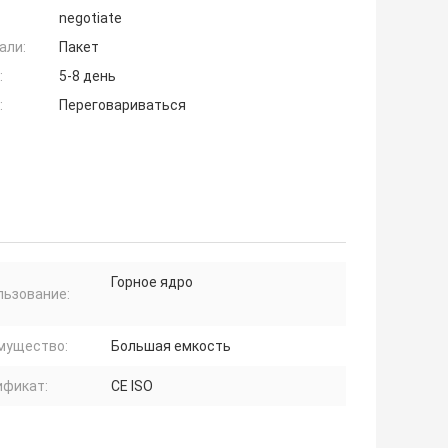
negotiate
али:
Пакет
:
5-8 день
:
Переговариваться
Горное ядро
льзование:
мущество:
Большая емкость
ификат:
CE ISO