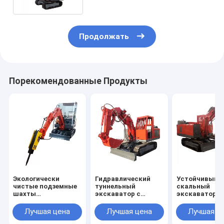
Продолжать
Порекомендованные Продукты
Экологически
Гидравлический
Устойчивый
чистые подземные
туннельный
скальный
шахты
экскаватор с
экскаватор
Микроэкскаваторы
низким уровнем
подземный г
Без загрязнения
шума для узких
экскаватор
Лучшая цена
Лучшая цена
Лучшая ц
подземных шахт
высокая
эффективнос