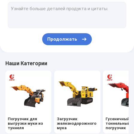
экскаватор с длинным бумом
Машина для загрузки угля
Продолжать
Наши Категории
Погрузчик для
Загрузчик
Гусеничный
выгрузки муки из
железнодорожного
тоннельный
туннеля
мука
погрузчик