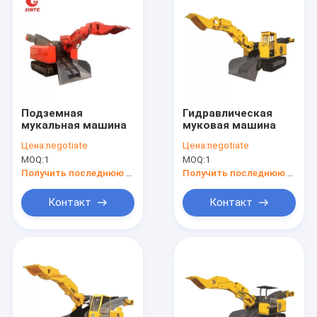
Подземная
Гидравлическая
мукальная машина
муковая машина
Цена:
negotiate
Цена:
negotiate
MOQ:
1
MOQ:
1
Получить последнюю цену
Получить последнюю цену
Контакт
Контакт
Домой
Продукты
Видеозаписи