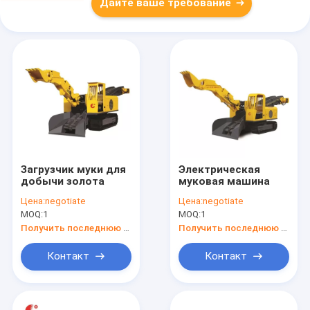
Дайте ваше требование
Загрузчик муки для
Электрическая
добычи золота
муковая машина
Цена:
negotiate
Цена:
negotiate
MOQ:
1
MOQ:
1
Получить последнюю цену
Получить последнюю цену
Контакт
Контакт