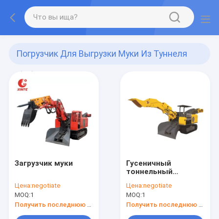
Погрузчик Для Выгрузки Муки Из Туннеля
(82)
Загрузчик муки
Гусеничный
тоннельный
погрузчик
Цена:
negotiate
Цена:
negotiate
MOQ:
1
MOQ:
1
Получить последнюю цену
Получить последнюю цену