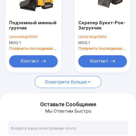
О нас
Экскурсия по заводу
Подземный минный
Скрепер Букет-Рок-
грузчик
Загрузчик
Контроль качества
Цена:
negotiate
Цена:
negotiate
MOQ:
1
MOQ:
1
Свяжитесь с нами
Получить последнюю цену
Получить последнюю цену
Контакт
Контакт
Погрузчик для выгрузки муки из туннеля
Осмотрите больше
Загрузчик железнодорожного мука
Гусеничный тоннельный погрузчик
Оставьте Сообщение
Мы Ответим Быстро
Подземный горный экскаватор
Экскаватор для печи с лодкой