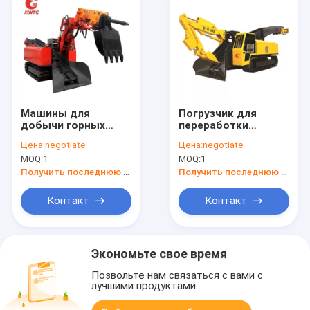
Машины для
Погрузчик для
добычи горных
переработки
пород
туннелей в
Цена:
negotiate
Цена:
negotiate
горнодобывающей
MOQ:
1
MOQ:
1
промышленности
Получить последнюю цену
Получить последнюю цену
Контакт
Контакт
Экономьте свое время
Позвольте нам связаться с вами с
лучшими продуктами.